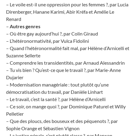
– Le voile est-il une oppression pour les femmes ?, par Lucia
Direnberger, Hanane Karimi, Abir Kréfa et Amélie Le
Renard
–
Autres genres
– Où être gay aujourd’hui ?, par Colin Giraud
– L’hétéronormativité, par Vulca Fidolini
– Quand l’hétéronormalité fait mal, par Hélène d’Arnicelli et
Suzanne Sellerte
– Comprendre les transidentités, par Arnaud Alessandrin
– Tu vis bien ? Qu’est-ce que le travail ?, par Marie-Anne
Dujarier
– Modernisation managériale : tout plutôt qu’une
démocratisation du travail, par Danièle Linhart
– Le travail, c’est la santé ?, par Hélène d’Arnicelli
– Ce soir, on mange quoi ?, par Dominique Paturel et Willy
Pelletier
– Que des ploucs, des bouseux et des péquenots ?, par
Sophie Orange et Sébastien Vignon
– La justice pénale, c’est plutôt classe ?, par Marwan