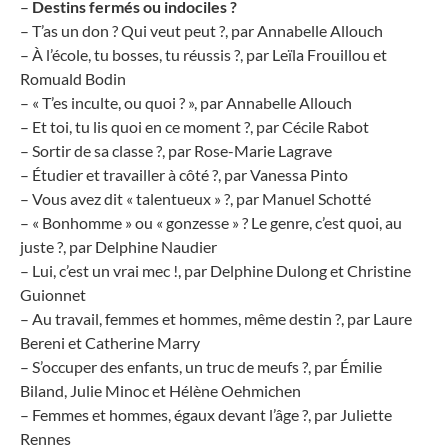
–
Destins fermés ou indociles ?
– T’as un don ? Qui veut peut ?, par Annabelle Allouch
– À l’école, tu bosses, tu réussis ?, par Leïla Frouillou et
Romuald Bodin
– « T’es inculte, ou quoi ? », par Annabelle Allouch
– Et toi, tu lis quoi en ce moment ?, par Cécile Rabot
– Sortir de sa classe ?, par Rose-Marie Lagrave
– Étudier et travailler à côté ?, par Vanessa Pinto
– Vous avez dit « talentueux » ?, par Manuel Schotté
– « Bonhomme » ou « gonzesse » ? Le genre, c’est quoi, au
juste ?, par Delphine Naudier
– Lui, c’est un vrai mec !, par Delphine Dulong et Christine
Guionnet
– Au travail, femmes et hommes, même destin ?, par Laure
Bereni et Catherine Marry
– S’occuper des enfants, un truc de meufs ?, par Émilie
Biland, Julie Minoc et Hélène Oehmichen
– Femmes et hommes, égaux devant l’âge ?, par Juliette
Rennes