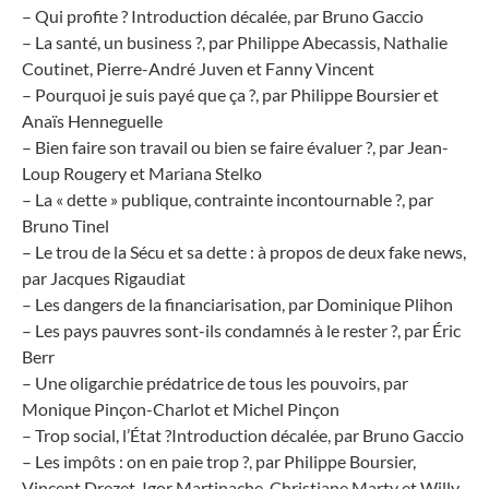
– Qui profite ? Introduction décalée, par Bruno Gaccio
– La santé, un business ?, par Philippe Abecassis, Nathalie
Coutinet, Pierre-André Juven et Fanny Vincent
– Pourquoi je suis payé que ça ?, par Philippe Boursier et
Anaïs Henneguelle
– Bien faire son travail ou bien se faire évaluer ?, par Jean-
Loup Rougery et Mariana Stelko
– La « dette » publique, contrainte incontournable ?, par
Bruno Tinel
– Le trou de la Sécu et sa dette : à propos de deux fake news,
par Jacques Rigaudiat
– Les dangers de la financiarisation, par Dominique Plihon
– Les pays pauvres sont-ils condamnés à le rester ?, par Éric
Berr
– Une oligarchie prédatrice de tous les pouvoirs, par
Monique Pinçon-Charlot et Michel Pinçon
– Trop social, l’État ?Introduction décalée, par Bruno Gaccio
– Les impôts : on en paie trop ?, par Philippe Boursier,
Vincent Drezet, Igor Martinache, Christiane Marty et Willy