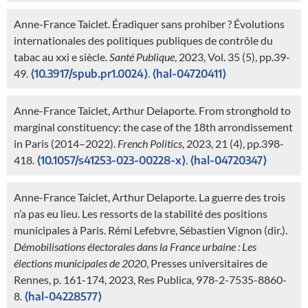
Anne-France Taiclet. Éradiquer sans prohiber ? Évolutions
internationales des politiques publiques de contrôle du
tabac au xxi e siècle.
Santé Publique
, 2023, Vol. 35 (5), pp.39-
49.
⟨10.3917/spub.pr1.0024⟩
.
⟨hal-04720411⟩
Anne-France Taiclet, Arthur Delaporte. From stronghold to
marginal constituency: the case of the 18th arrondissement
in Paris (2014–2022).
French Politics
, 2023, 21 (4), pp.398-
418.
⟨10.1057/s41253-023-00228-x⟩
.
⟨hal-04720347⟩
Anne-France Taiclet, Arthur Delaporte. La guerre des trois
n’a pas eu lieu. Les ressorts de la stabilité des positions
municipales à Paris. Rémi Lefebvre, Sébastien Vignon (dir.).
Démobilisations électorales dans la France urbaine : Les
élections municipales de 2020
, Presses universitaires de
Rennes, p. 161-174, 2023, Res Publica, 978-2-7535-8860-
8.
⟨hal-04228577⟩