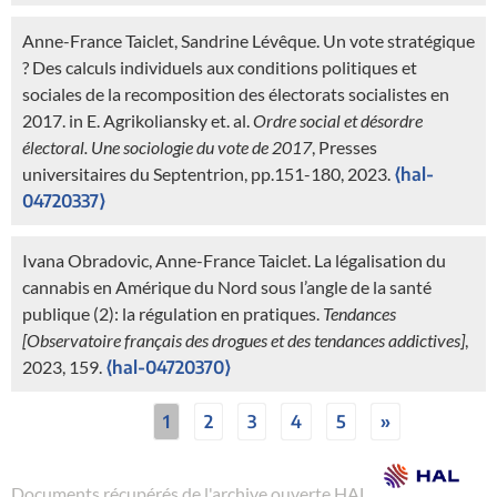
Anne-France Taiclet, Sandrine Lévêque. Un vote stratégique
? Des calculs individuels aux conditions politiques et
sociales de la recomposition des électorats socialistes en
2017. in E. Agrikoliansky et. al.
Ordre social et désordre
électoral. Une sociologie du vote de 2017
, Presses
universitaires du Septentrion, pp.151-180, 2023.
⟨hal-
04720337⟩
Ivana Obradovic, Anne-France Taiclet. La légalisation du
cannabis en Amérique du Nord sous l’angle de la santé
publique (2): la régulation en pratiques.
Tendances
[Observatoire français des drogues et des tendances addictives]
,
2023, 159.
⟨hal-04720370⟩
1
2
3
4
5
»
Documents récupérés de l'archive ouverte HAL