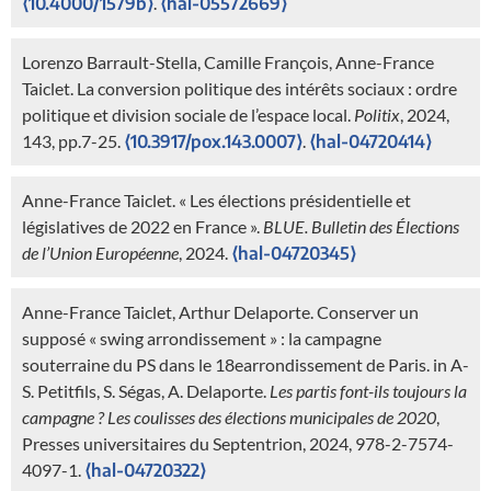
⟨10.4000/1579b⟩
.
⟨hal-05572669⟩
Lorenzo Barrault-Stella, Camille François, Anne-France
Taiclet. La conversion politique des intérêts sociaux : ordre
politique et division sociale de l’espace local.
Politix
, 2024,
143, pp.7-25.
⟨10.3917/pox.143.0007⟩
.
⟨hal-04720414⟩
Anne-France Taiclet. « Les élections présidentielle et
législatives de 2022 en France ».
BLUE. Bulletin des Élections
de l’Union Européenne
, 2024.
⟨hal-04720345⟩
Anne-France Taiclet, Arthur Delaporte. Conserver un
supposé « swing arrondissement » : la campagne
souterraine du PS dans le 18earrondissement de Paris. in A-
S. Petitfils, S. Ségas, A. Delaporte.
Les partis font-ils toujours la
campagne ? Les coulisses des élections municipales de 2020
,
Presses universitaires du Septentrion, 2024, 978-2-7574-
4097-1.
⟨hal-04720322⟩